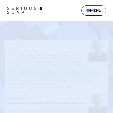
Ga naar hoofdinhoud
MENU
Mw. van der Sande