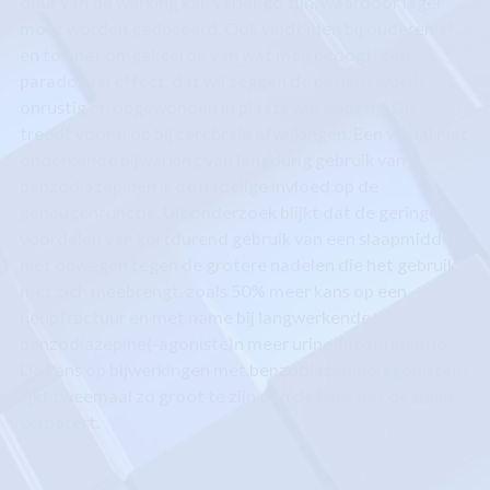
duur van de werking kan verlengd zijn, waardoor lager
moet worden gedoseerd. Ook vindt men bij ouderen af
en toe het omgekeerde van wat men beoogt: een
paradoxaal effect, dat wil zeggen de patiënt wordt
onrustig en opgewonden in plaats van slaperig. Dit
treedt vooral op bij cerebrale afwijkingen. Een veelal niet
onderkende bijwerking van langdurig gebruik van
benzodiazepinen is de nadelige invloed op de
geheugenfunctie. Uit onderzoek blijkt dat de geringe
voordelen van kortdurend gebruik van een slaapmiddel
niet opwegen tegen de grotere nadelen die het gebruik
met zich meebrengt, zoals 50% meer kans op een
heupfractuur en met name bij langwerkende
benzodiazepine(-agoniste)n meer urine-incontinentie.
De kans op bijwerkingen met benzodiazepine(agoniste)n
lijkt tweemaal zo groot te zijn dan de kans dat de slaap
verbetert.