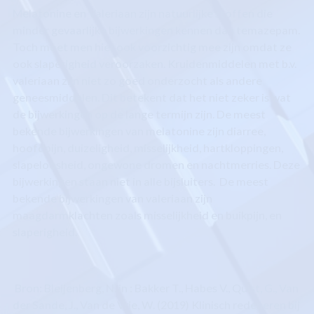
Melatonine en Valeriaan zijn natuurlijke stoffen die
minder gevaarlijke bijwerkingen kennen dan temazepam.
Toch moet men hier ook voorzichtig mee zijn omdat ze
ook slaperigheid veroorzaken. Kruidenmiddelen met b.v.
valeriaan zijn niet zo goed onderzocht als andere
geneesmiddelen. Dit betekent dat het niet zeker is wat
de bijwerkingen op de lange termijn z
ijn.
De meest
bekende bijwerkingen van melatonine zijn diarree,
hoofdpijn, duizeligheid, misselijkheid, hartkloppingen,
slapeloosheid, ongewone dromen en nachtmerries. Deze
bijwerkingen staan niet in alle bijsluiters.
De meest
bekende bijwerkingen van valeriaan zijn
maagdarmklachten zoals misselijkheid en buikpijn, en
slaperigheid.
Bron: Bleijenberg, N. in :
Bakker T., Habes V., Quist, G., Van
der Sande, J., Van de Vrie, W. (2019) Klinisch redeneren bij