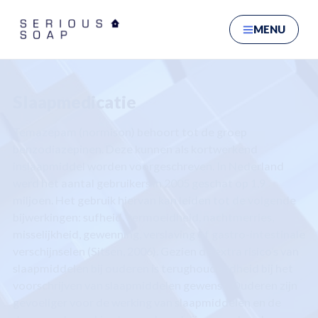
Ga naar hoofdinhoud
MENU
Slaapmedicatie
Temazepam (normison) behoort tot de groep
benzodiazepinen. Deze kunnen als kortwerkend
inslaapmiddel worden voorgeschreven. In Nederland
werd het aantal gebruikers in 2005 geschat op 1,9
miljoen. Het gebruik hiervan kan leiden tot de volgende
bijwerkingen:
sufheid, vermoeidheid,
nachtmerries,
misselijkheid, gewenning, verslaving of gastro-intestinale
verschijnselen (Sitsen, 2006).
Gezien de extra risico’s van
slaapmiddelen bij ouderen is terughoudendheid bij het
voorschrijven van slaapmiddelen gewenst. Ouderen zijn
gevoeliger voor de werking van slaapmiddelen en de