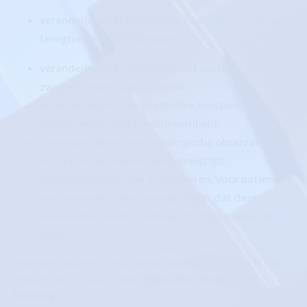
veranderingen in interacties, zoals agressie, zich
terugtrekken, zorg afwijzen;
veranderingen in activiteiten of routines, zoals
zwerven, ander slaappatroon;
veranderingen in de geestelijke toestand, zoals
huilen, verwardheid, geïrriteerdheid.
Daarnaast zijn er ook fysiologische observaties die
op pijn kunnen wijzen, zoals gewijzigd
ademhalingspatroon, transpireren. Voor patiënten
met dementie zijn er aanwijzingen, dat deze
observaties onbetrouwbaar zijn (Scherder et al,
2005).
Iedereen reageert verschillend op pijn en cultuur is van
invloed op uitingsvormen.
Pijn is een subjectieve
beleving.