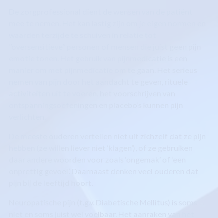
De zorgprofessional dient de wensen van de patiënt
mee te nemen. Het kan lastig zijn om je eigen normen en
waarden terzijde te schuiven in relatie tot
‘’oversensitieve’’ personen of mensen die juist geen pijn
emotie tonen. Het gebruik van pijnmedicatie is een
manier om met pijnmedicatie om te gaan. Het serieus
nemen van pijn door het aandacht te geven, rituele
activiteiten uit te voeren, het voorschrijven van
ontspanningsoefeningen en placebo’s kunnen pijn
verlichten.
De meeste ouderen vertellen niet uit zichzelf dat ze pijn
hebben (ze willen liever niet ‘klagen’), of ze gebruiken
daar andere woorden voor zoals ‘ongemak’ of ‘een
onprettig gevoel’. Daarnaast denken veel ouderen dat
pijn bij de leeftijd hoort.
Neuropatische pijn (t.g.v. Diabetische Mellitus) is soms
niet en soms juist wel voelbaar. Het aanraken van het