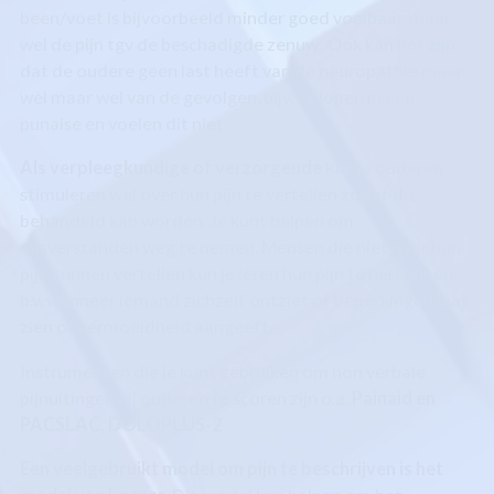
been/voet is bijvoorbeeld minder goed voelbaar, maar
wel de pijn tgv de beschadigde zenuw. Ook kan het zijn
dat de oudere geen last heeft van de neuropathie maar
wel maar wel van de gevolgen, bijv. ze lopen in een
punaise en voelen dit niet.
Als verpleegkundige of verzorgende
kan je ouderen
stimuleren wel over hun pijn te vertellen zodat die
behandeld kan worden. Je kunt helpen om
misverstanden weg te nemen. Mensen die niet over hun
pijn kunnen vertellen kun je leren hun pijn te herkennen,
b.v. wanneer iemand zichzelf ontziet of beperkingen laat
zien of vermoeidheid aangeeft.
Instrumenten die je kunt gebruiken om non verbale
pijnuitingen bij ouderen te scoren zijn o.a.
Painaid en
PACSLAC, DOLOPLUS-2
Een veelgebruikt model om pijn te beschrijven is het