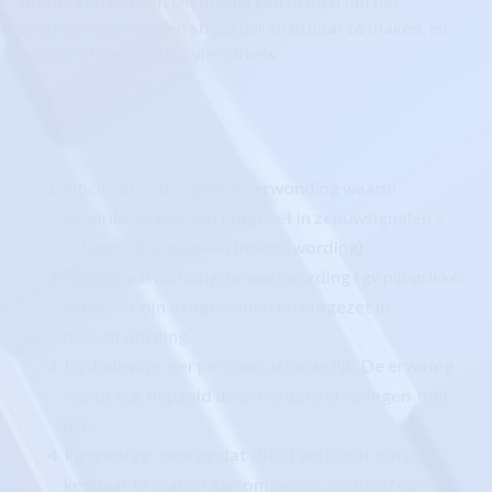
model van Loeser.
Dit model kan helpen om het
probleem pijn als een structuur zichtbaar te maken, en
omschrijft pijn a.d.h.v. vier cirkels.
Nociceptie: dreigende verwonding waarin
pijnprikkels worden omgezet in zenuwsignalen =
lichamelijk (nog geen bewustwording)
Pijngewaarwording: bewustwording tgv pijnprikkel
in hersen zijn aangekomen en omgezet in
bewustwording
Pijnbeleving: per persoon afhankelijk. De ervaring
wordt o.a. bepaald door eerdere ervaringen met
pijn.
Pijngedrag: gedrag dat cliënt vertoont om pijn
kenbaar te maken aan omgeving, verbaal/ non-