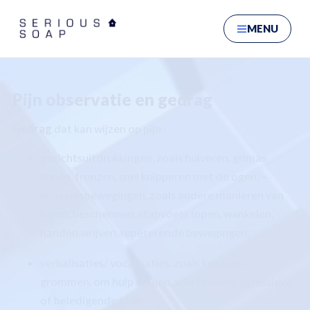
Ga naar hoofdinhoud
MENU
Pijn observatie en gedrag
Gedrag
dat kan wijzen op pijn :
gezichtsuitdrukkingen, zoals huiveren, grimas
tonen, fronzen, snel knipperen met de ogen; –
lichaamsbewegingen, zoals andere manieren van
lopen, beschermen, stapvoets lopen, wankelen,
handen wrijven, repeterende bewegingen;
verbalisaties/ vocalisaties, zoals kreunen,
grommen, om hulp vragen, schreeuwen, agressieve
of beledigende taal;