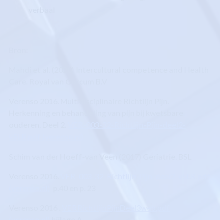
verbaal
Bron:
Mahdi et al. (2020) Intercultural competence and Health
Care. Royal van Gorcum B.V
Verenso 2016. Multidisciplinaire Richtlijn Pijn.
Herkenning en behandeling van pijn bij kwetsbare
ouderen. Deel 2.
VER-003-32-Richtlijn-Pijn-deel2-
v5LR.pdf (verenso.nl)
Schim van der Hoeff-van Veen (2017) Geriatrie. BSL
Verenso 2016.
VER-003-32-Richtlijn-Pijn-deel2-v5LR.pdf
(verenso.nl)
p.40 en p. 23
Verenso 2016
.
VERRichtlijnPijnDeel3web.pdf
(verenso.nl)
bijlage A